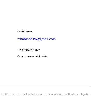
Contáctanos
rehabmed19@gmail.com
+593 0984 232 822
Conoce nuestra ubicación
d © {{Y}}. Todos los derechos reservados Kubek Digital