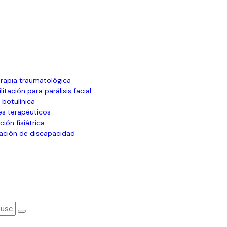
erapia traumatológica
litación para parálisis facial
 botulínica
es terapéuticos
ción fisiátrica
cación de discapacidad