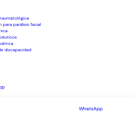
 traumatológica
n para parálisis facial
nica
péuticos
siátrica
 de discapacidad
pp
WhatsApp